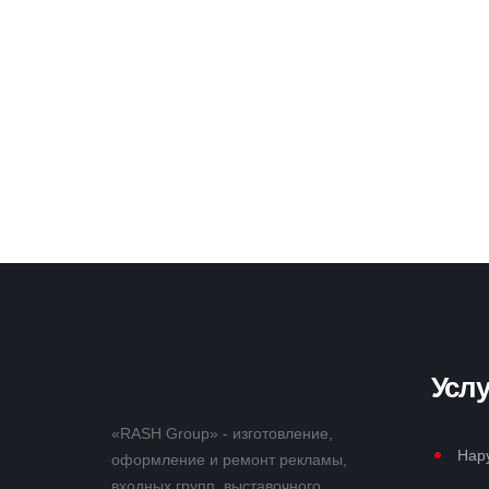
Услу
«RASH Group» - изготовление,
Нар
оформление и ремонт рекламы,
входных групп, выставочного