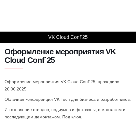
VK Cloud Conf`25
VK Cloud Conf`25
VK Cloud Conf`25
VK Cloud Conf`25
VK Cloud Conf`25
VK Cloud Conf`25
VK Cloud Conf`25
VK Cloud Conf`25
VK Cloud Conf`25
VK Cloud Conf`25
Оформление мероприятия VK
Cloud Conf`25
Оформление мероприятия VK Cloud Conf`25, проходило
26.06.2025.
Облачная конференция VK Tech для бизнеса и разработчиков.
Изготовление стендов, подиумов и фотозоны, с монтажом и
последующим демонтажом. Под ключ.