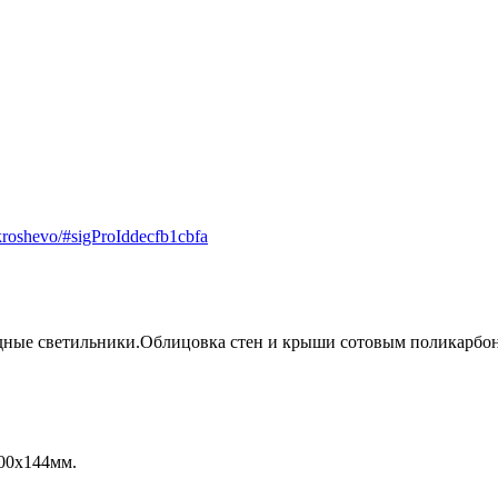
-kroshevo/#sigProIddecfb1cbfa
ные светильники.Облицовка стен и крыши сотовым поликарбона
00х144мм.