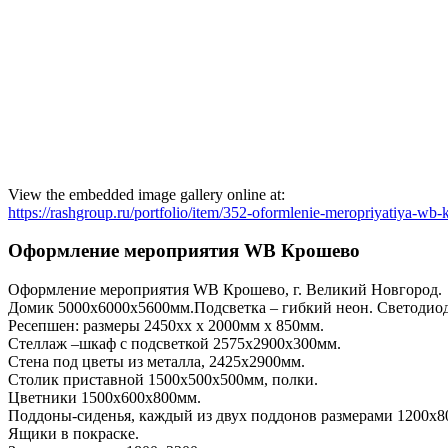
View the embedded image gallery online at:
https://rashgroup.ru/portfolio/item/352-oformlenie-meropriyatiya-wb
Оформление мероприятия WB Крошево
Оформление мероприятия WB Крошево, г. Великий Новгород.
Домик 5000х6000х5600мм.Подсветка – гибкий неон. Светодиод
Ресепшен: размеры 2450хх х 2000мм х 850мм.
Стеллаж –шкаф с подсветкой 2575х2900х300мм.
Стена под цветы из металла, 2425х2900мм.
Столик приставной 1500х500х500мм, полки.
Цветники 1500х600х800мм.
Поддоны-сиденья, каждый из двух поддонов размерами 1200х8
Ящики в покраске.