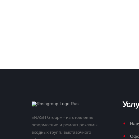
Услу
«RASH Group» - изготовление,
Нар
оформление и ремонт рекламы,
входных групп, выставочного
Офо