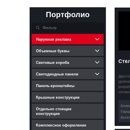
Портфолио
Наружная реклама
Объемные буквы
Стел
Световые короба
Светодиодные панели
Двусто
(длина
Панель-кронштейны
разраб
соглас
Крышные конструкции
осмотр
изгото
Клие
стелы,
Отдельно стоящие
Город
спецт
конструкции
Катег
КОМПЛЕ
округ
10мм, 
конст
Комплексное оформление
матери