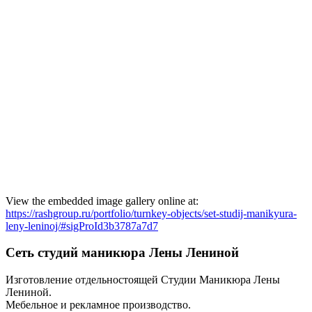
View the embedded image gallery online at:
https://rashgroup.ru/portfolio/turnkey-objects/set-studij-manikyura-
leny-leninoj/#sigProId3b3787a7d7
Сеть студий маникюра Лены Лениной
Изготовление отдельностоящей Студии Маникюра Лены
Лениной.
Мебельное и рекламное производство.